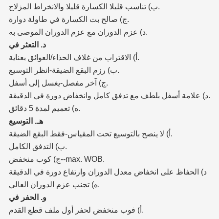
ب) تناسب قليلا الكسارة قليلا والانخراط المزلاج.
ج) صالح بت الكسارة في طاولة دوارة.
د) عزم الدوران مع عزم الدوران الموصى به.
د. التعثر في
أ) الاقتراب من غلاف الحذاء/العوائق بعناية.
ب) رزم البقع الضيقة-انظر التوسيع.
ج) آخر مفصل-يغسل إلى أسفل.
د) علامة أسفل بلطف مع تدفق كامل وانخفاض دورة في الدقيقة.
ه) تعميم لمدة 5 دقائق.
هـ. التوسيع
أ) لا ينصح بالتوسيع تحت المقياس-فقط البقع الضيقة.
ب) التدفق الكامل.
ج) كوب منخفض--max. WOB.
د) الحفاظ على انخفاض معدل الدوران وارتفاع دورة في الدقيقة
ه) تجنب عزم الدوران العالي.
و. الحفر في
أ) فوب منخفض لحفر أول ملف قطع القدم.