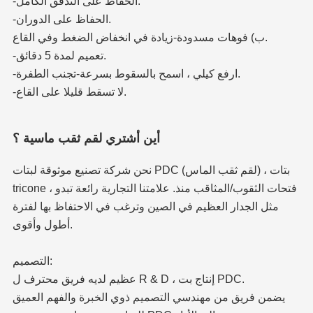
-الحفاظ على التدفق الكامل.
-الحفاظ على الدوران.
ب) فوهات مسدودة-زيادة في انخفاض الضغط وفي القاع.
-تعميم لمدة 5 دقائق.
-ارفع كيلي ، اسمح بالسقوط بسرعة-تجنب الطفرة.
-لا تسقط قليلا على القاع.
أين أشتري لقم ثقب ماسية ؟
نحن شركة تصنيع موثوقة لبتات PDC (لقم ثقب الماس) ، بتات
tricone ، فتحات الثقوب/المثاقب منذ. علامتنا التجارية رائعة تبدو
مثل الجدار العظيم في الصين وترغب في الاحتفاظ بها لفترة
أطول وأقوى.
التصميم:
عظيم لديه فريق محترف ل R & D ، إنتاج بت PDC.
يضمن فريق من مهندسي التصميم ذوي الخبرة والفهم العميق