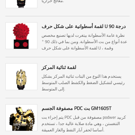
معالج حراريًا.
لقمة أسطوانية على شكل حرف U 90 درجة
نظرة عامة الأسطوانة بيتغرت لديها تصنيع مخصص
عدة أنواع من بت الأسطوانة. ومن بما في ذلك 90 °
لقمة الأسطوانة على شكل حرف U ، وقمة
الأسطوانة على شكل حرف U وقمة الأسطوانة
المرصعة بالنشع. رول 90 ° على شكل U...
لقمة ثنائية المركز
يستخدم هذا النوع من البتات ثنائية المركز بشكل
رئيسي لتشكيل الضغط والكشط الصلب المتوسط
إلى المتوسط.
مصفوفة الجسم PDC بت GM1605T
يتم إجراء بت PDC مصفوفة من قبل podwer كربيد
التنغستن ، وهي مادة صلابة عالية جدا ، تستخدم
أساسا لحفر آبار النفط والغاز العميقة.