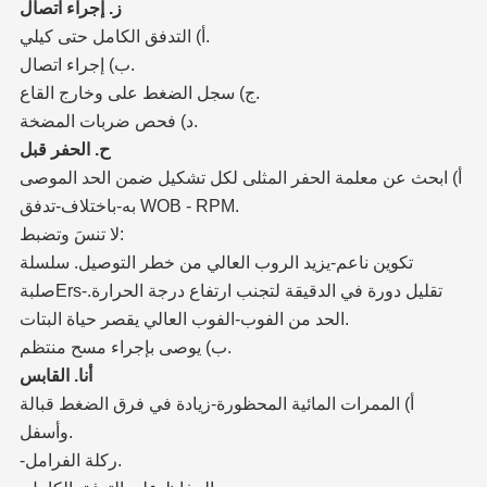
ز. إجراء اتصال
أ) التدفق الكامل حتى كيلي.
ب) إجراء اتصال.
ج) سجل الضغط على وخارج القاع.
د) فحص ضربات المضخة.
ح. الحفر قبل
أ) ابحث عن معلمة الحفر المثلى لكل تشكيل ضمن الحد الموصى
به-باختلاف-تدفق WOB - RPM.
لا تنسَ وتضبط:
تكوين ناعم-يزيد الروب العالي من خطر التوصيل. سلسلة
صلبةErs-تقليل دورة في الدقيقة لتجنب ارتفاع درجة الحرارة.
الحد من الفوب-الفوب العالي يقصر حياة البتات.
ب) يوصى بإجراء مسح منتظم.
أنا. القابس
أ) الممرات المائية المحظورة-زيادة في فرق الضغط قبالة
وأسفل.
-ركلة الفرامل.