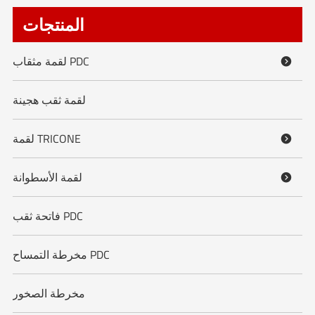
المنتجات
لقمة مثقاب PDC

لقمة ثقب هجينة
لقمة TRICONE

لقمة الأسطوانة

فاتحة ثقب PDC
مخرطة التمساح PDC
مخرطة الصخور