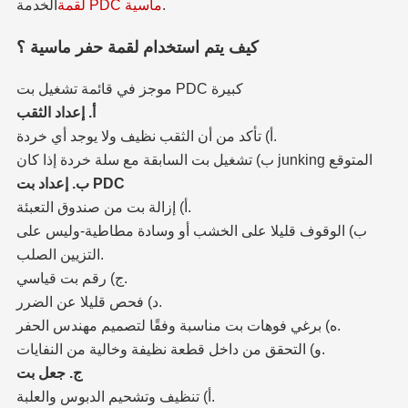
.
لقمة PDC ماسية
الخدمة
كيف يتم استخدام لقمة حفر ماسية ؟
موجز في قائمة تشغيل بت PDC كبيرة
أ. إعداد الثقب
أ) تأكد من أن الثقب نظيف ولا يوجد أي خردة.
ب) تشغيل بت السابقة مع سلة خردة إذا كان junking المتوقع
ب. إعداد بت PDC
أ) إزالة بت من صندوق التعبئة.
ب) الوقوف قليلا على الخشب أو وسادة مطاطية-وليس على
التزيين الصلب.
ج) رقم بت قياسي.
د) فحص قليلا عن الضرر.
ه) برغي فوهات بت مناسبة وفقًا لتصميم مهندس الحفر.
و) التحقق من داخل قطعة نظيفة وخالية من النفايات.
ج. جعل بت
أ) تنظيف وتشحيم الدبوس والعلبة.