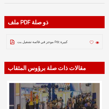
ملف PDF ذو صلة
موجز في قائمة تشغيل بت Pdc كبيرة



مقالات ذات صلة برؤوس المثقاب