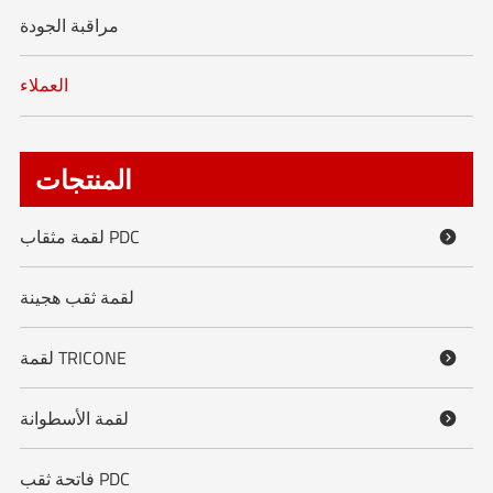
مراقبة الجودة
العملاء
المنتجات
لقمة مثقاب PDC

لقمة ثقب هجينة
لقمة TRICONE

لقمة الأسطوانة

فاتحة ثقب PDC