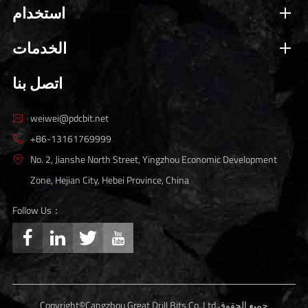
استخدام
الخدمات
اتصل بنا
weiwei@pdcbit.net

+86-13161769999

No. 2, Jianshe North Street, Yingzhou Economic Development

Zone, Hejian City, Hebei Province, China
Follow Us：




جميع الحقوق
Cangzhou Great Drill Bits Co.,Ltd.
Copyright©