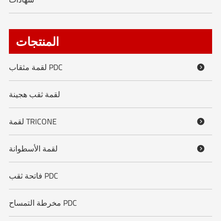
المنتجات
لقمة مثقاب PDC

لقمة ثقب هجينة
لقمة TRICONE

لقمة الأسطوانة

فاتحة ثقب PDC
مخرطة التمساح PDC