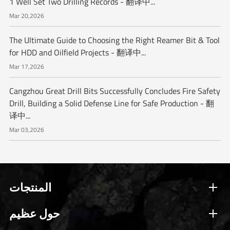
1 Well Set Two Drilling Records - 翻译中...
Mar 20,2026
The Ultimate Guide to Choosing the Right Reamer Bit & Tool
for HDD and Oilfield Projects - 翻译中...
Mar 17,2026
Cangzhou Great Drill Bits Successfully Concludes Fire Safety
Drill, Building a Solid Defense Line for Safe Production - 翻
译中...
Mar 03,2026
المنتجات
حول عظيم