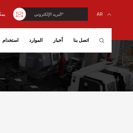
AR

يمك

English
اتصل بنا
أخبار
الموارد
استخدام

français
Deutsch
Español
italiano
русский
português