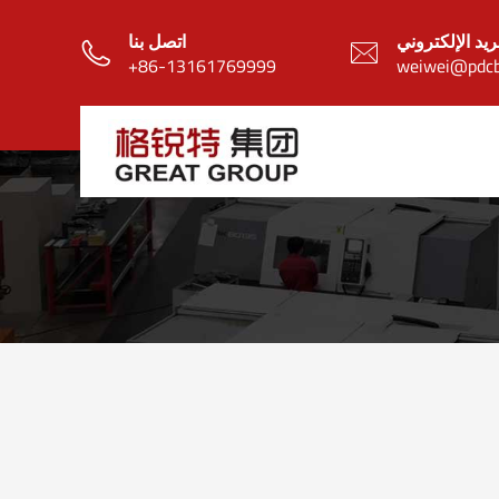
ريد الإلكتروني
اتصل بنا


+86-13161769999
weiwei@pdcb