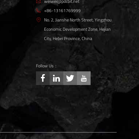
weiwei@pdcbit.net

+86-13161769999

No. 2, Jianshe North Street, Yingzhou

Economic Development Zone, Hejian
City, Hebei Province, China
Follow Us：



