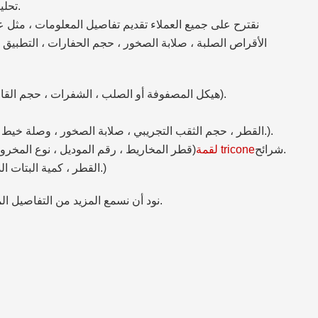
2-تحليل المشاكل التي يثيرها العملاء واقتراح الحلول لها.
نقترح على جميع العملاء تقديم تفاصيل المعلومات ، مثل ع
الأقراص الصلبة ، صلابة الصخور ، حجم الحفارات ، التطبيق (ال
(هيكل المصفوفة أو الصلب ، الشفرات ، حجم القاطع ، صف واحد أو صف مزدوج ، إلخ).
(القطر ، حجم الثقب التجريبي ، صلابة الصخور ، وصلة خيط لأنبوب الحفر ، إلخ.).
(قطر المخاريط ، رقم الموديل ، نوع المخروط المستقيم أو الأسطوانة ، إلخ).
/شرائح
لقمة tricone
(القطر ، كمية البتات الدوارة ، التوصيل ، إلخ.)
نود أن نسمع المزيد من التفاصيل المتطلبات. حتى نتمكن من إعطائك التوصية الصحيحة.