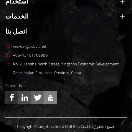
استخدام
الخدمات
اتصل بنا
weiwei@pdcbit.net

+86-13161769999

No. 2, Jianshe North Street, Yingzhou Economic Development

Zone, Hejian City, Hebei Province, China
Follow Us：




جميع الحقوق
Cangzhou Great Drill Bits Co.,Ltd.
Copyright©