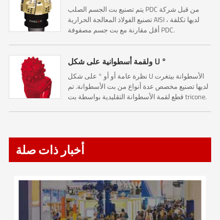
يتم تصنيع بت الجسم الصلب PDC من قبل شركة
تصنيع الفولاذ المعالجة الحرارية AISI ، لديها تكلفة
أقل مقارنة مع بت جسم مصفوفة PDC.
ولقمة أسطوانية على شكل U °
نظرة عامة أو أو ° على شكل U الأسطوانة بيتغرت
لديها تصنيع مخصص عدة أنواع من بت الأسطوانة. تم
قطع لقمة الأسطوانة التقليدية بواسطة بت tricone.
لذلك فهي تشمل رقم 1 ، رقم 2 ، رقم 3 قواطع
مخروطية ....
أخبار ذات صلة