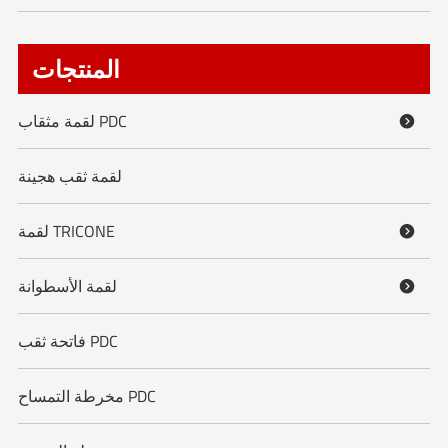
المنتجات
لقمة مثقاب PDC

لقمة ثقب هجينة
لقمة TRICONE

لقمة الأسطوانة

فاتحة ثقب PDC
مخرطة التمساح PDC