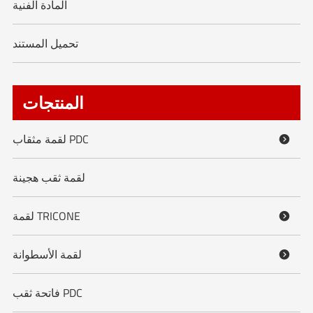
المادة الفنية
تحميل المستند
المنتجات
لقمة مثقاب PDC

لقمة ثقب هجينة
لقمة TRICONE

لقمة الأسطوانة

فاتحة ثقب PDC