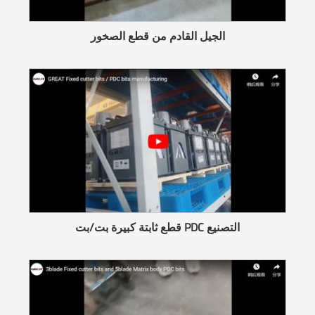
الجيل القادم من قطع الصخور
قطع ثابتة كبيرة بت/بت PDC التصنيع