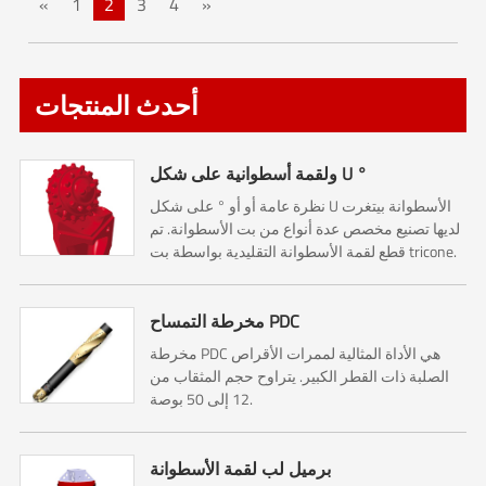
«
1
2
3
4
»
أحدث المنتجات
ولقمة أسطوانية على شكل U °
نظرة عامة أو أو ° على شكل U الأسطوانة بيتغرت
لديها تصنيع مخصص عدة أنواع من بت الأسطوانة. تم
قطع لقمة الأسطوانة التقليدية بواسطة بت tricone.
لذلك فهي تشمل رقم 1 ، رقم 2 ، رقم 3 قواطع
مخروطية ....
مخرطة التمساح PDC
مخرطة PDC هي الأداة المثالية لممرات الأقراص
الصلبة ذات القطر الكبير. يتراوح حجم المثقاب من
12 إلى 50 بوصة.
برميل لب لقمة الأسطوانة