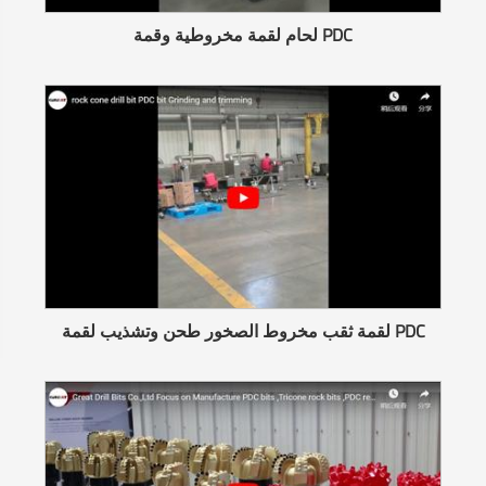
لحام لقمة مخروطية وقمة PDC
لقمة ثقب مخروط الصخور طحن وتشذيب لقمة PDC