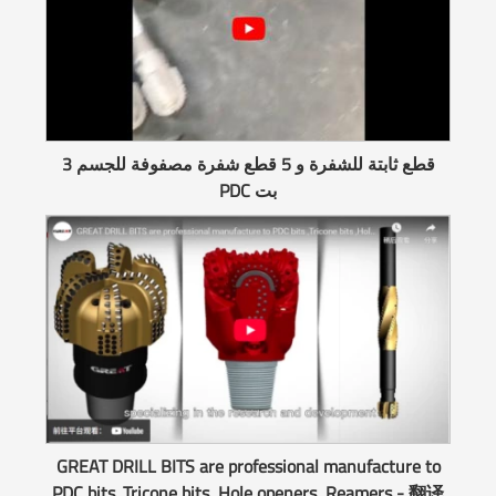
3 قطع ثابتة للشفرة و 5 قطع شفرة مصفوفة للجسم
PDC بت
GREAT DRILL BITS are professional manufacture to
PDC bits ,Tricone bits ,Hole openers ,Reamers - 翻译