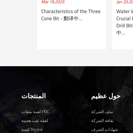
Mar 19,2025
Jan 20,2
Characteristics of the Three
Water 
Cone Bit - 翻译中...
Crucial 
Drill B
中...
حول عظيم
المنتجات
ملف الشركة
لقمة مثقاب PDC
ثقافة الشركة
لقمة ثقب هجينة
شهادات الشرف
لقمة Tricone