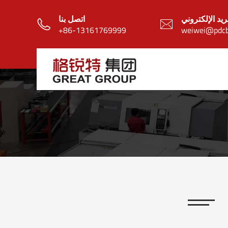
ريد الإلكتروني
اتصل بنا


+86-13161769999
weiwei@pdcb