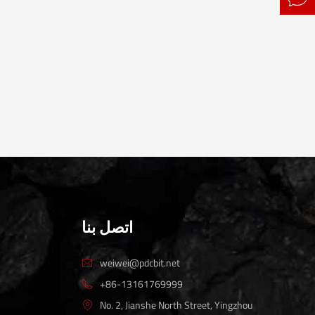
اتصل بنا
weiwei@pdcbit.net

+86-13161769999

No. 2, Jianshe North Street, Yingzhou
