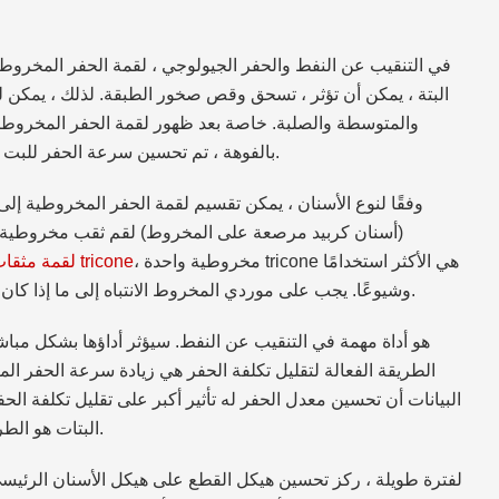
في التنقيب عن النفط والحفر الجيولوجي ، لقمة الحفر المخروطية
البتة ، يمكن أن تؤثر ، تسحق وقص صخور الطبقة. لذلك ، يمكن ل
والمتوسطة والصلبة. خاصة بعد ظهور لقمة الحفر المخروطية
بالفوهة ، تم تحسين سرعة الحفر للبت بشكل كبير ، الذي هو ثورة كبرى في تاريخ تطور بت.
وفقًا لنوع الأسنان ، يمكن تقسيم لقمة الحفر المخروطية إل
(أسنان كربيد مرصعة على المخروط) لقم ثقب مخروطية. 
مخروطية واحدة ،
لقمة مثقاب tricone
وشيوعًا. يجب على موردي المخروط الانتباه إلى ما إذا كان فحص الجودة مؤهلاً عند بيع لقمة الحفر المخروطية.
الطريقة الفعالة لتقليل تكلفة الحفر هي زيادة سرعة الحفر ال
البيانات أن تحسين معدل الحفر له تأثير أكبر على تقليل تكلفة 
البتات هو الطريقة الأكثر مباشرة لتحسين معدل الحفر الميكانيكي.
لفترة طويلة ، ركز تحسين هيكل القطع على هيكل الأسنان الرئيسي 