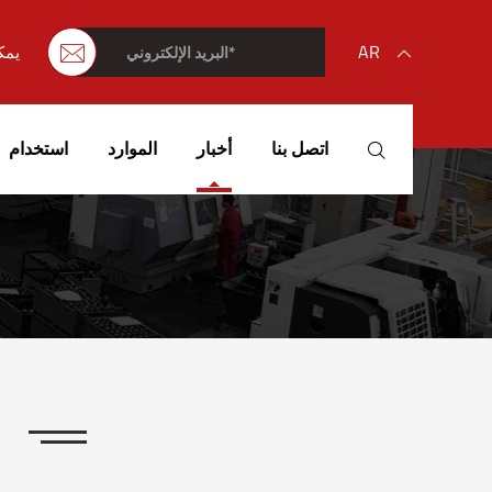
AR

يمك

English
اتصل بنا
أخبار
الموارد
استخدام

français
Deutsch
Español
italiano
русский
مقدمة موجزة لقمة
português