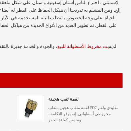
الإسمنتي ، اخترع الناس أسنان إسفينية وأسنان على شكل ملعقة
إلخ. ومن المسلم به تدريجيا أن هيكل الحفاظ على القطر له أيضا ت
الحياة. على وجه الخصوص ، تتطلب البتة المستخدمة في الآبار شدي
على القطر. تم تطوير العديد من الأنواع الجديدة من هياكل الح
كانغزهو بت الحفر كبيرة Co. ، Ltd. لديه
بت مخروط الأسطوانة للبيع
، والجودة والخدمة جديرة بالثق
لقمة ثقب هجينة
لقمة مثقاب هجين مثقاب PDC تقليدي ولقم
مخروطي أسطواني. إنه يوفر التكلفة ،
ويحسن كفاءة الحفر.