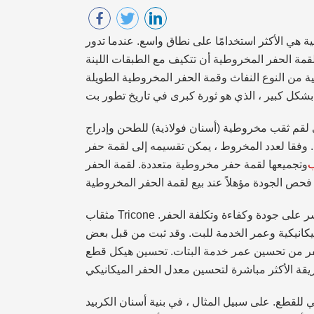
 هي الأكثر استخدامًا على نطاق واسع. عندما تدور
قمة الحفر المخروطية أن تتكيف مع الطبقات اللينة
 من النوع النفاث وقمة الحفر المخروطية الطويلة
ى لقم ثقب مخروطية (أسنان فولاذية) للطحن وإدراج
وفقا لعدد المخروط ، يمكن تقسيمه إلى لقمة حفر
وتجميعها لقمة حفر مخروطية متعددة. لقمة الحفر tricone هي الأكثر استخدامًا
مثقاب Tricone هو أداة مهمة في التنقيب عن النفط. سيؤثر أداؤها بشكل مباشر على جودة وكفاءة وتكلفة الحفر.
ميكانيكية وعمر الخدمة للبت. وقد ثبت من قبل بعض
الحفر من تحسين عمر خدمة البتات. تحسين هيكل قطع
للقطع. على سبيل المثال ، في بنية أسنان الكربيد