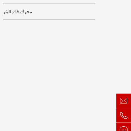
محرك قاع البئر


